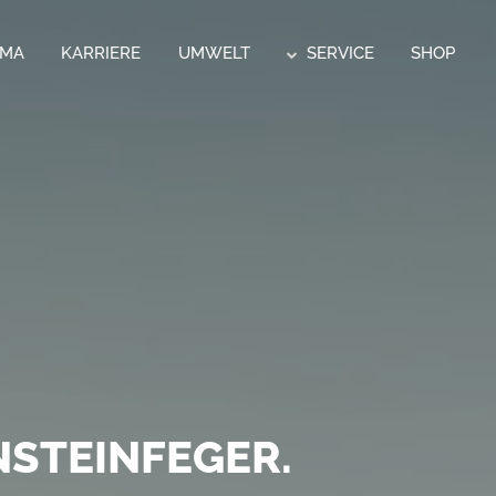
RMA
KARRIERE
UMWELT
SERVICE
SHOP
CK.
 POSTSERVICE
STEINFEGER.