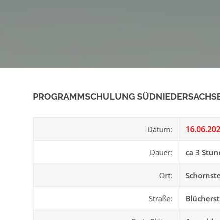
PROGRAMMSCHULUNG SÜDNIEDERSACHS
16.06.20
Datum:
Dauer:
ca 3 Stu
Ort:
Schornst
Straße:
Blücherst