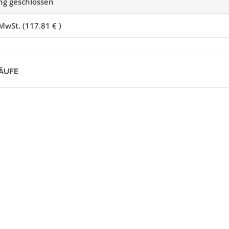
g geschlossen
MwSt. (117.81 € )
LÄUFE