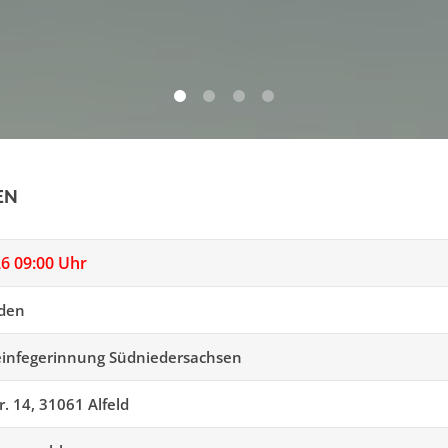
0
1
2
3
EN
26 09:00 Uhr
nden
einfegerinnung Südniedersachsen
r. 14, 31061 Alfeld