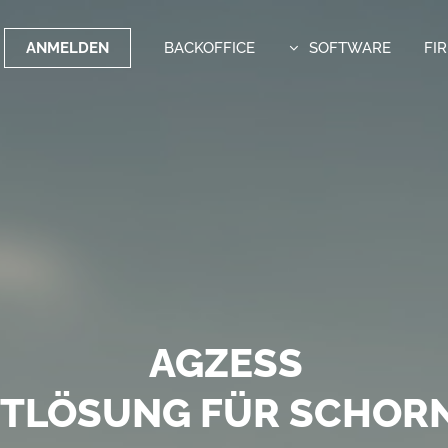
ANMELDEN
BACKOFFICE
SOFTWARE
FI
OFTWARE MIT WEITBLI
AGZESS
FE VERSENDEN MIT DEM
TTLÖSUNG FÜR SCHORN