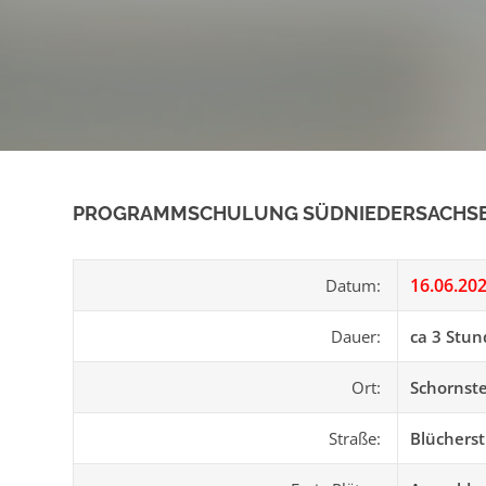
PROGRAMMSCHULUNG SÜDNIEDERSACHS
16.06.20
Datum:
Dauer:
ca 3 Stu
Ort:
Schornst
Straße:
Blücherst