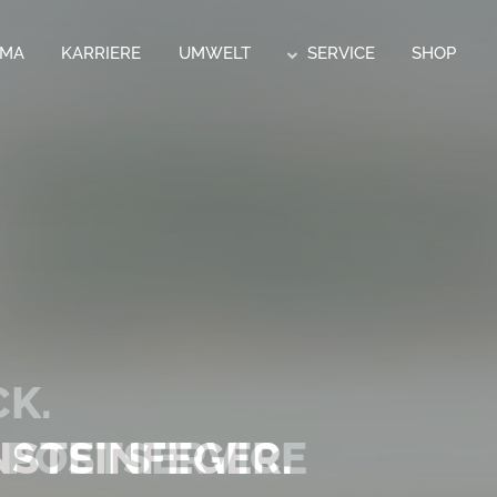
RMA
KARRIERE
UMWELT
SERVICE
SHOP
CK.
 POSTSERVICE
STEINFEGER.