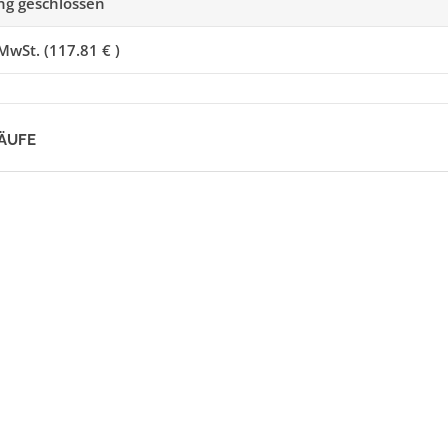
g geschlossen
MwSt. (117.81 € )
LÄUFE