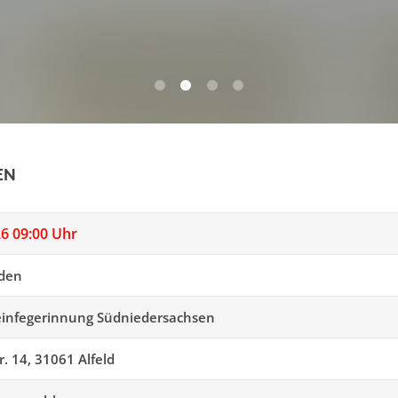
0
1
2
3
EN
26 09:00 Uhr
nden
einfegerinnung Südniedersachsen
r. 14, 31061 Alfeld