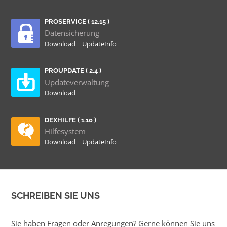
PROSERVICE ( 12.15 )
Datensicherung
Download
|
UpdateInfo
PROUPDATE ( 2.4 )
Updateverwaltung
Download
DEXHILFE ( 1.10 )
Hilfesystem
Download
|
UpdateInfo
SCHREIBEN SIE UNS
Sie haben Fragen oder Anregungen? Gerne können Sie uns